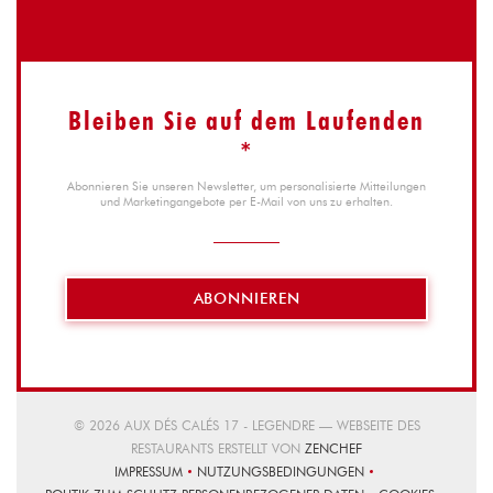
Bleiben Sie auf dem Laufenden
*
Abonnieren Sie unseren Newsletter, um personalisierte Mitteilungen
und Marketingangebote per E-Mail von uns zu erhalten.
ABONNIEREN
© 2026 AUX DÉS CALÉS 17 - LEGENDRE — WEBSEITE DES
((ÖFFNET EIN NEUES F
RESTAURANTS ERSTELLT VON
ZENCHEF
IMPRESSUM
NUTZUNGSBEDINGUNGEN
((ÖFFNET EIN NEUES FENSTER))
((ÖFFNET EIN NEUES FENSTER))