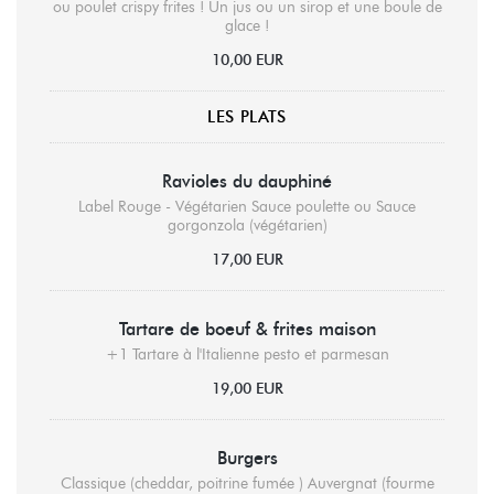
ou poulet crispy frites ! Un jus ou un sirop et une boule de
glace !
10,00 EUR
LES PLATS
Ravioles du dauphiné
Label Rouge - Végétarien Sauce poulette ou Sauce
gorgonzola (végétarien)
17,00 EUR
Tartare de boeuf & frites maison
+1 Tartare à l'Italienne pesto et parmesan
19,00 EUR
Burgers
Classique (cheddar, poitrine fumée ) Auvergnat (fourme