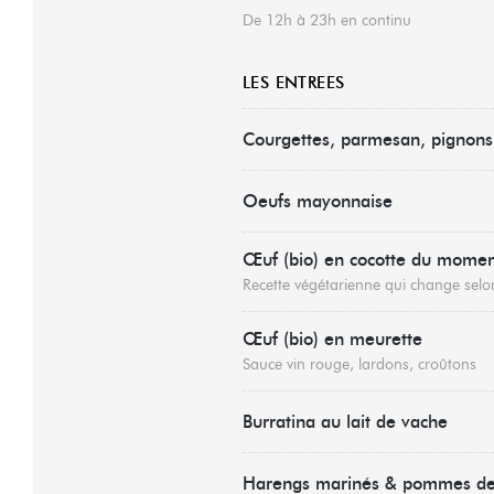
De 12h à 23h en continu
LES ENTREES
Courgettes, parmesan, pignons
Oeufs mayonnaise
Œuf (bio) en cocotte du mome
Recette végétarienne qui change selon
Œuf (bio) en meurette
Sauce vin rouge, lardons, croûtons
Burratina au lait de vache
Harengs marinés & pommes de 