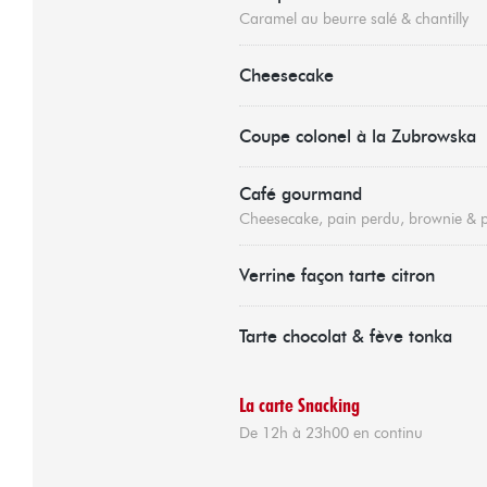
Caramel au beurre salé & chantilly
Cheesecake
Coupe colonel à la Zubrowska
Café gourmand
Cheesecake, pain perdu, brownie & 
Verrine façon tarte citron
Tarte chocolat & fève tonka
La carte Snacking
De 12h à 23h00 en continu