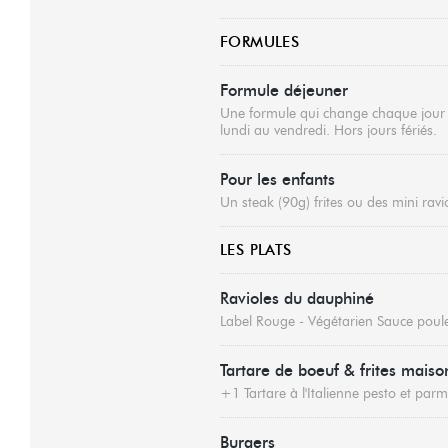
FORMULES
Formule déjeuner
Une formule qui change chaque jour de
lundi au vendredi. Hors jours fériés.
Pour les enfants
Un steak (90g) frites ou des mini ravi
LES PLATS
Ravioles du dauphiné
Label Rouge - Végétarien Sauce poule
Tartare de boeuf & frites maiso
+1 Tartare à l'Italienne pesto et par
Burgers