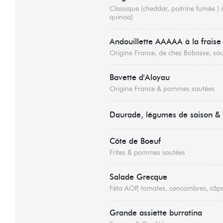
Classique (cheddar, poitrine fumée )
quinoa)
Andouillette AAAAA à la fraise
Origine France, de chez Bobosse, sau
Bavette d'Aloyau
Origine France & pommes sautées
Daurade, légumes de saison & 
Côte de Boeuf
Frites & pommes sautées
Salade Grecque
Féta AOP, tomates, concombres, câpr
Grande assiette burratina