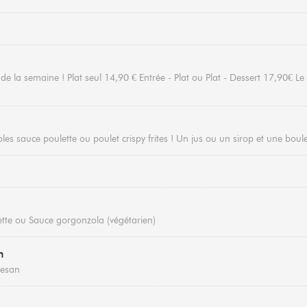
 la semaine ! Plat seul 14,90 € Entrée - Plat ou Plat - Dessert 17,90€ Le 
oles sauce poulette ou poulet crispy frites ! Un jus ou un sirop et une boul
tte ou Sauce gorgonzola (végétarien)
n
mesan