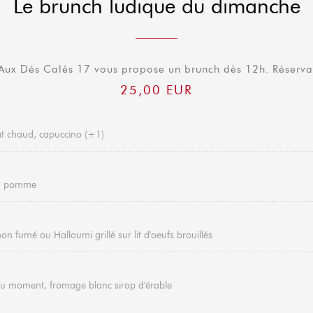
Le brunch ludique du dimanche
 Aux Dés Calés 17 vous propose un brunch dès 12h. Réserv
25,00 EUR
lat chaud, capuccino (+1)
ou pomme
n fumé ou Halloumi grillé sur lit d'oeufs brouillés
du moment, fromage blanc sirop d'érable