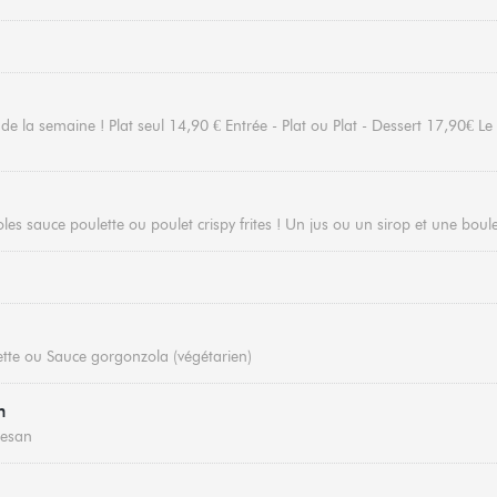
 la semaine ! Plat seul 14,90 € Entrée - Plat ou Plat - Dessert 17,90€ Le 
oles sauce poulette ou poulet crispy frites ! Un jus ou un sirop et une boul
tte ou Sauce gorgonzola (végétarien)
n
mesan