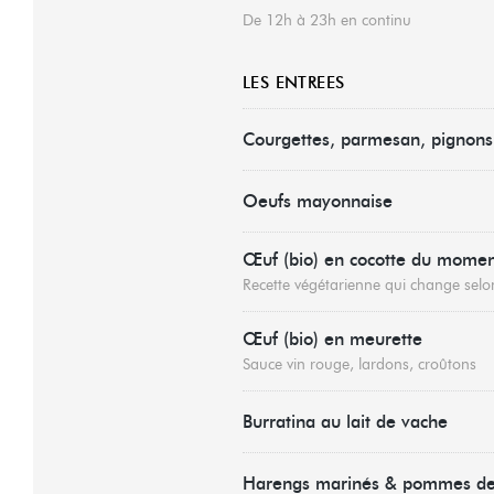
De 12h à 23h en continu
LES ENTREES
Courgettes, parmesan, pignons
Oeufs mayonnaise
Œuf (bio) en cocotte du mome
Recette végétarienne qui change selon
Œuf (bio) en meurette
Sauce vin rouge, lardons, croûtons
Burratina au lait de vache
Harengs marinés & pommes de 