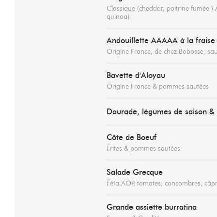
Classique (cheddar, poitrine fumée )
quinoa)
Andouillette AAAAA à la fraise
Origine France, de chez Bobosse, sau
Bavette d'Aloyau
Origine France & pommes sautées
Daurade, légumes de saison & 
Côte de Boeuf
Frites & pommes sautées
Salade Grecque
Féta AOP, tomates, concombres, câpr
Grande assiette burratina