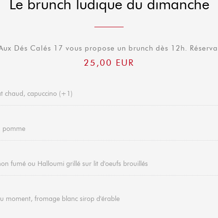
Le brunch ludique du dimanche
 Aux Dés Calés 17 vous propose un brunch dès 12h. Réserv
25,00 EUR
lat chaud, capuccino (+1)
ou pomme
n fumé ou Halloumi grillé sur lit d'oeufs brouillés
du moment, fromage blanc sirop d'érable