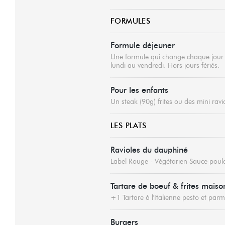
FORMULES
Formule déjeuner
Une formule qui change chaque jour de
lundi au vendredi. Hors jours fériés.
Pour les enfants
Un steak (90g) frites ou des mini ravi
LES PLATS
Ravioles du dauphiné
Label Rouge - Végétarien Sauce poule
Tartare de boeuf & frites maiso
+1 Tartare à l'Italienne pesto et par
Burgers