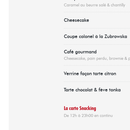
Caramel au beurre salé & chantilly
Cheesecake
Coupe colonel à la Zubrowska
Café gourmand
Cheesecake, pain perdu, brownie & 
Verrine façon tarte citron
Tarte chocolat & fève tonka
La carte Snacking
De 12h à 23h00 en continu