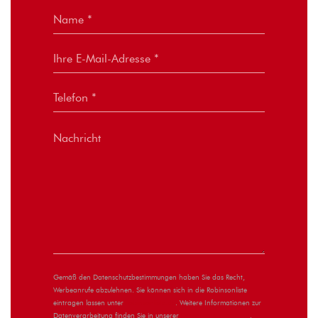
Gemäß den Datenschutzbestimmungen haben Sie das Recht,
Werbeanrufe abzulehnen. Sie können sich in die Robinsonliste
eintragen lassen unter
robinsonliste.de
. Weitere Informationen zur
Datenverarbeitung finden Sie in unserer
Datenschutzerklärung
.