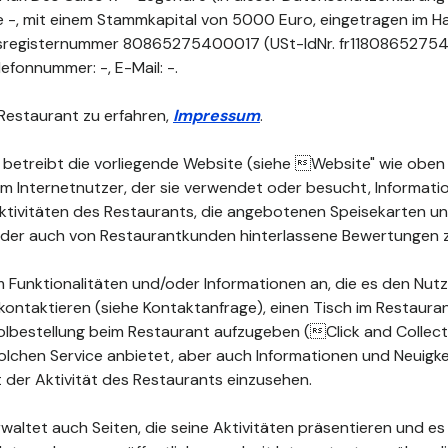
ne -, mit einem Stammkapital von 5000 Euro, eingetragen im H
sregisternummer 80865275400017 (USt-IdNr. fr11808652754), m
efonnummer: -, E-Mail: -.
Restaurant zu erfahren,
Impressum
.
 betreibt die vorliegende Website (siehe Website" wie oben d
dem Internetnutzer, der sie verwendet oder besucht, Informat
 Aktivitäten des Restaurants, die angebotenen Speisekarten 
 oder auch von Restaurantkunden hinterlassene Bewertungen 
 Funktionalitäten und/oder Informationen an, die es den Nutz
kontaktieren (siehe Kontaktanfrage), einen Tisch im Restauran
lbestellung beim Restaurant aufzugeben (Click and Collect")
olchen Service anbietet, aber auch Informationen und Neuigke
der Aktivität des Restaurants einzusehen.
waltet auch Seiten, die seine Aktivitäten präsentieren und es