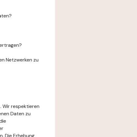
aten?
ertragen?
len Netzwerken zu
. Wir respektieren
genen Daten zu
die
er
n. Die Erhebung