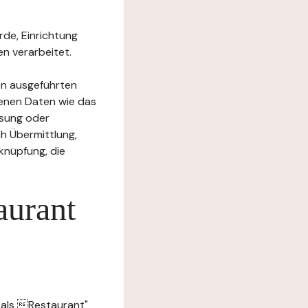
rde, Einrichtung
n verarbeitet.
en ausgeführten
enen Daten wie das
ssung oder
h Übermittlung,
knüpfung, die
aurant
 als Restaurant"