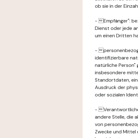
ob sie in der Einz
- Empfänger": beze
Dienst oder jede a
um einen Dritten ha
- personenbezogene
identifizierbare na
natürliche Person" g
insbesondere mitt
Standortdaten, ei
Ausdruck der physis
oder sozialen Ident
- Verantwortlicher
andere Stelle, die
von personenbezog
Zwecke und Mittel 