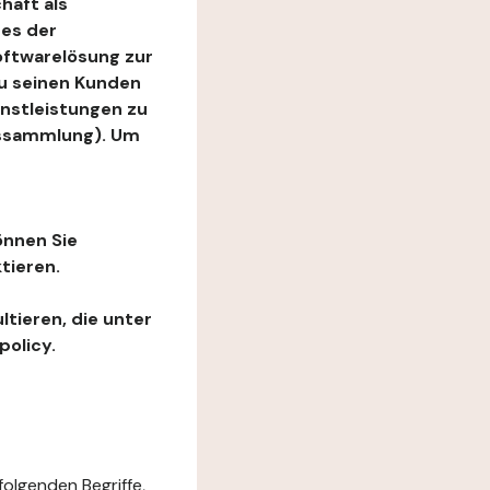
haft als
es der
Softwarelösung zur
zu seinen Kunden
enstleistungen zu
ngssammlung). Um
önnen Sie
tieren.
ltieren, die unter
policy.
folgenden Begriffe,