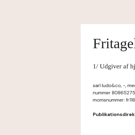
Fritage
1/ Udgiver af 
sarl ludo&co, -, me
nummer 8086527540
momsnummer: fr11808
Publikationsdirekt