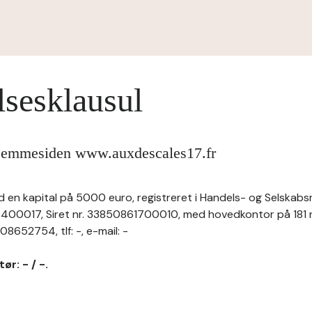
lsesklausul
hjemmesiden www.auxdescales17.fr
d en kapital på 5000 euro, registreret i Handels- og Selskabsr
0017, Siret nr. 33850861700010, med hovedkontor på 181 r
652754, tlf: -, e-mail: -
ør: - / -.