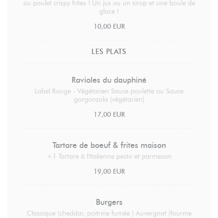
ou poulet crispy frites ! Un jus ou un sirop et une boule de
glace !
10,00 EUR
LES PLATS
Ravioles du dauphiné
Label Rouge - Végétarien Sauce poulette ou Sauce
gorgonzola (végétarien)
17,00 EUR
Tartare de boeuf & frites maison
+1 Tartare à l'Italienne pesto et parmesan
19,00 EUR
Burgers
Classique (cheddar, poitrine fumée ) Auvergnat (fourme