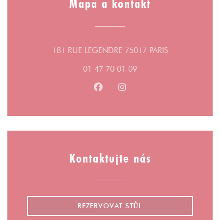
Mapa a kontakt
((otevře se v n
181 RUE LEGENDRE 75017 PARIS
01 47 70 01 09
Facebook ((otevře se v novém ok
Instagram ((otevře se v n
Kontaktujte nás
REZERVOVAT STŮL