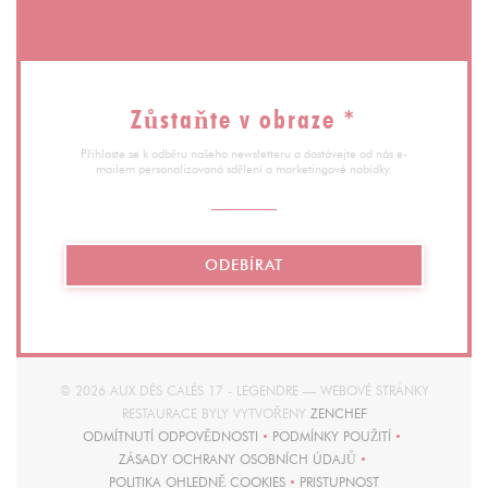
Zůstaňte v obraze
*
Přihlaste se k odběru našeho newsletteru a dostávejte od nás e-
mailem personalizovaná sdělení a marketingové nabídky.
ODEBÍRAT
© 2026 AUX DÉS CALÉS 17 - LEGENDRE — WEBOVÉ STRÁNKY
((OTEVŘE SE V NOV
RESTAURACE BYLY VYTVOŘENY
ZENCHEF
ODMÍTNUTÍ ODPOVĚDNOSTI
PODMÍNKY POUŽITÍ
((OTEVŘE SE V NOVÉM OKNĚ))
((OTEVŘE SE V NOVÉM O
ZÁSADY OCHRANY OSOBNÍCH ÚDAJŮ
((OTEVŘE SE V NOVÉM OKNĚ))
POLITIKA OHLEDNĚ COOKIES
PRISTUPNOST