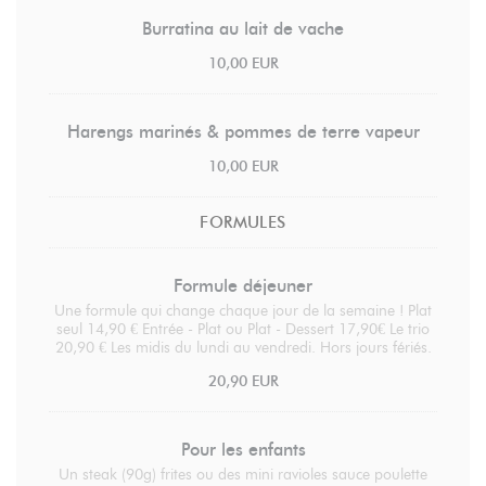
Burratina au lait de vache
10,00 EUR
Harengs marinés & pommes de terre vapeur
10,00 EUR
FORMULES
Formule déjeuner
Une formule qui change chaque jour de la semaine ! Plat
seul 14,90 € Entrée - Plat ou Plat - Dessert 17,90€ Le trio
20,90 € Les midis du lundi au vendredi. Hors jours fériés.
20,90 EUR
Pour les enfants
Un steak (90g) frites ou des mini ravioles sauce poulette