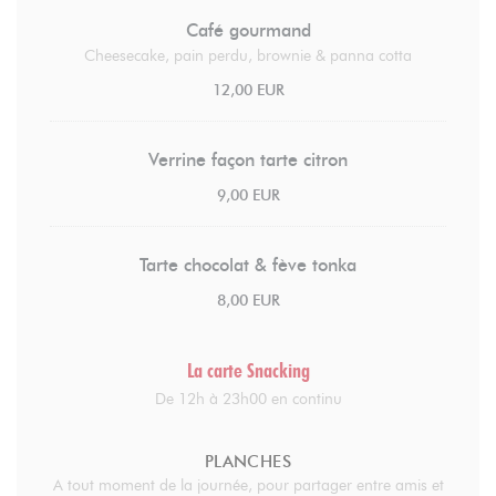
Café gourmand
Cheesecake, pain perdu, brownie & panna cotta
12,00 EUR
Verrine façon tarte citron
9,00 EUR
Tarte chocolat & fève tonka
8,00 EUR
La carte Snacking
De 12h à 23h00 en continu
PLANCHES
A tout moment de la journée, pour partager entre amis et