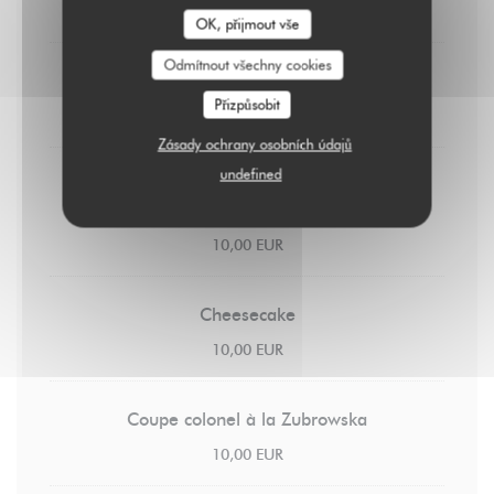
8,00 EUR
OK, přijmout vše
Odmítnout všechny cookies
Crème brûlée
Přizpůsobit
9,00 EUR
Zásady ochrany osobních údajů
undefined
Pain perdu
Caramel au beurre salé & chantilly
10,00 EUR
Cheesecake
10,00 EUR
Coupe colonel à la Zubrowska
10,00 EUR