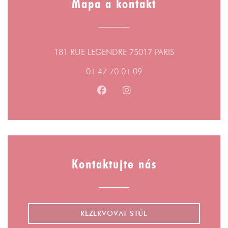
Mapa a kontakt
((otevře se v n
181 RUE LEGENDRE 75017 PARIS
01 47 70 01 09
Facebook ((otevře se v novém ok
Instagram ((otevře se v n
Kontaktujte nás
REZERVOVAT STŮL