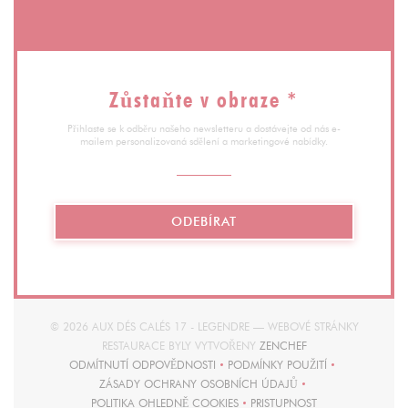
Zůstaňte v obraze
*
Přihlaste se k odběru našeho newsletteru a dostávejte od nás e-
mailem personalizovaná sdělení a marketingové nabídky.
ODEBÍRAT
© 2026 AUX DÉS CALÉS 17 - LEGENDRE — WEBOVÉ STRÁNKY
((OTEVŘE SE V NOV
RESTAURACE BYLY VYTVOŘENY
ZENCHEF
ODMÍTNUTÍ ODPOVĚDNOSTI
PODMÍNKY POUŽITÍ
((OTEVŘE SE V NOVÉM OKNĚ))
((OTEVŘE SE V NOVÉM O
ZÁSADY OCHRANY OSOBNÍCH ÚDAJŮ
((OTEVŘE SE V NOVÉM OKNĚ))
POLITIKA OHLEDNĚ COOKIES
PRISTUPNOST