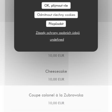
8,00 EUR
OK, přijmout vše
Odmítnout všechny cookies
Crème brûlée
Přizpůsobit
9,00 EUR
Zásady ochrany osobních údajů
undefined
Pain perdu
Caramel au beurre salé & chantilly
10,00 EUR
Cheesecake
10,00 EUR
Coupe colonel à la Zubrowska
10,00 EUR