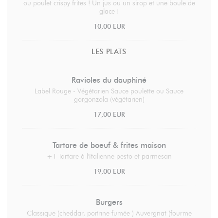
ou poulet crispy frites ! Un jus ou un sirop et une boule de
glace !
10,00 EUR
LES PLATS
Ravioles du dauphiné
Label Rouge - Végétarien Sauce poulette ou Sauce
gorgonzola (végétarien)
17,00 EUR
Tartare de boeuf & frites maison
+1 Tartare à l'Italienne pesto et parmesan
19,00 EUR
Burgers
Classique (cheddar, poitrine fumée ) Auvergnat (fourme