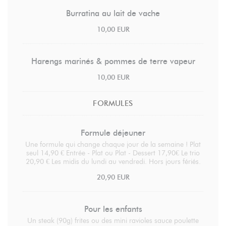
Burratina au lait de vache
10,00 EUR
Harengs marinés & pommes de terre vapeur
10,00 EUR
FORMULES
Formule déjeuner
Une formule qui change chaque jour de la semaine ! Plat
seul 14,90 € Entrée - Plat ou Plat - Dessert 17,90€ Le trio
20,90 € Les midis du lundi au vendredi. Hors jours fériés.
20,90 EUR
Pour les enfants
Un steak (90g) frites ou des mini ravioles sauce poulette