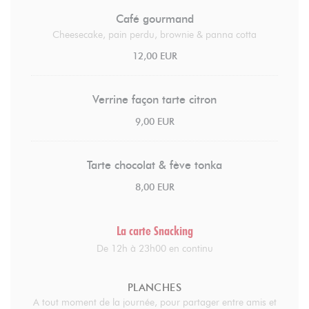
Café gourmand
Cheesecake, pain perdu, brownie & panna cotta
12,00 EUR
Verrine façon tarte citron
9,00 EUR
Tarte chocolat & fève tonka
8,00 EUR
La carte Snacking
De 12h à 23h00 en continu
PLANCHES
A tout moment de la journée, pour partager entre amis et