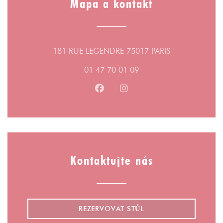
Mapa a kontakt
((otevře se v n
181 RUE LEGENDRE 75017 PARIS
01 47 70 01 09
Facebook ((otevře se v novém ok
Instagram ((otevře se v n
Kontaktujte nás
REZERVOVAT STŮL