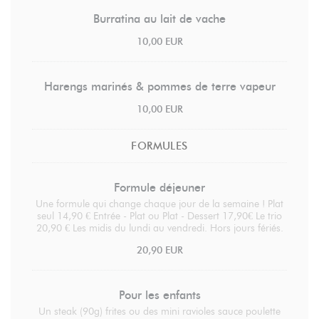
Burratina au lait de vache
10,00 EUR
Harengs marinés & pommes de terre vapeur
10,00 EUR
FORMULES
Formule déjeuner
Une formule qui change chaque jour de la semaine ! Plat
seul 14,90 € Entrée - Plat ou Plat - Dessert 17,90€ Le trio
20,90 € Les midis du lundi au vendredi. Hors jours fériés.
20,90 EUR
Pour les enfants
Un steak (90g) frites ou des mini ravioles sauce poulette