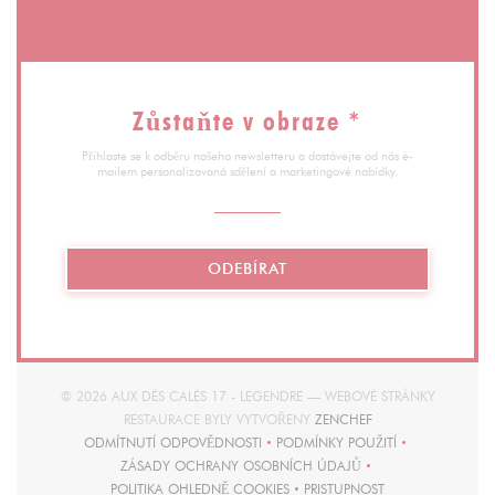
Zůstaňte v obraze
*
Přihlaste se k odběru našeho newsletteru a dostávejte od nás e-
mailem personalizovaná sdělení a marketingové nabídky.
ODEBÍRAT
© 2026 AUX DÉS CALÉS 17 - LEGENDRE — WEBOVÉ STRÁNKY
((OTEVŘE SE V NOV
RESTAURACE BYLY VYTVOŘENY
ZENCHEF
ODMÍTNUTÍ ODPOVĚDNOSTI
PODMÍNKY POUŽITÍ
((OTEVŘE SE V NOVÉM OKNĚ))
((OTEVŘE SE V NOVÉM O
ZÁSADY OCHRANY OSOBNÍCH ÚDAJŮ
((OTEVŘE SE V NOVÉM OKNĚ))
POLITIKA OHLEDNĚ COOKIES
PRISTUPNOST