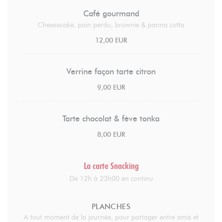
Café gourmand
Cheesecake, pain perdu, brownie & panna cotta
12,00 EUR
Verrine façon tarte citron
9,00 EUR
Tarte chocolat & fève tonka
8,00 EUR
La carte Snacking
De 12h à 23h00 en continu
PLANCHES
A tout moment de la journée, pour partager entre amis et