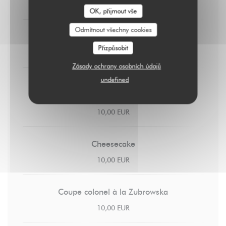
8,00 EUR
OK, přijmout vše
Odmítnout všechny cookies
Crème brûlée
Přizpůsobit
9,00 EUR
Zásady ochrany osobních údajů
undefined
Pain perdu
Caramel au beurre salé & chantilly
10,00 EUR
Cheesecake
10,00 EUR
Coupe colonel à la Zubrowska
10,00 EUR