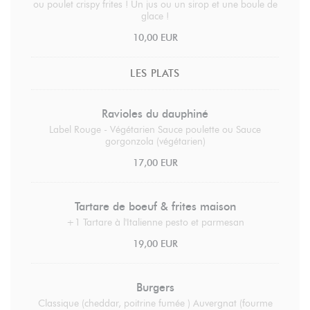
ou poulet crispy frites ! Un jus ou un sirop et une boule de
glace !
10,00 EUR
LES PLATS
Ravioles du dauphiné
Label Rouge - Végétarien Sauce poulette ou Sauce
gorgonzola (végétarien)
17,00 EUR
Tartare de boeuf & frites maison
+1 Tartare à l'Italienne pesto et parmesan
19,00 EUR
Burgers
Classique (cheddar, poitrine fumée ) Auvergnat (fourme