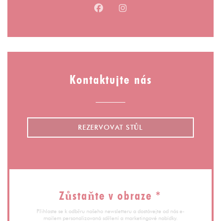
Facebook ((otevře se v novém ok
Instagram ((otevře se v n
Kontaktujte nás
REZERVOVAT STŮL
Zůstaňte v obraze
*
Přihlaste se k odběru našeho newsletteru a dostávejte od nás e-
mailem personalizovaná sdělení a marketingové nabídky.