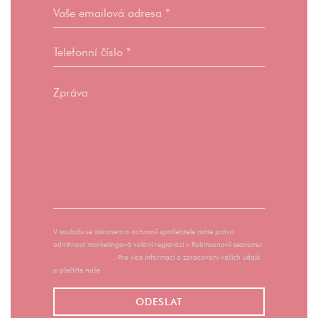
V souladu se zákonem o ochraně spotřebitele máte právo
odmítnout marketingová volání registrací v Robinsonově seznamu:
robinsonseznam.cz
. Pro více informací o zpracování vašich údajů
si přečtěte naše
zásady ochrany osobních údajů
.