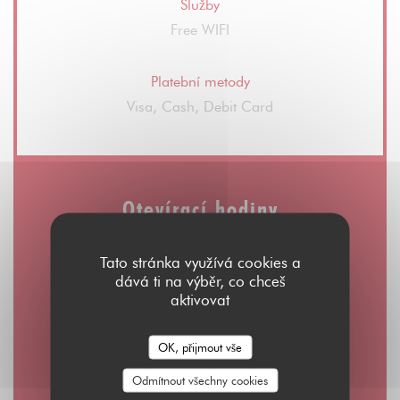
Služby
Free WIFI
Platební metody
Visa, Cash, Debit Card
Otevírací hodiny
Tato stránka využívá cookies a
dává ti na výběr, co chceš
aktivovat
Pon
-
Čt
08:00 - 01:00
OK, přijmout vše
Pátek
Odmítnout všechny cookies