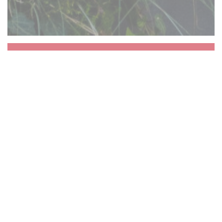
Aux Dés Calés 17 -
Legendre
Život se pohybuje rychle, takže doporučujeme
vám na chvíli zastavit. Okamžik sdílení kolem
zinku po jídle, deskové hry nebo kulečníkem.
Cestuje sólo nebo s ostatními, bez ohledu na
to, potěšení každého z nás: Osadníci z Katanu k
Petit Chablis prostřednictvím regionálních
produktů, vegetariánská strava, aby melodie