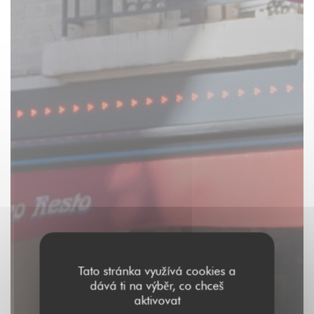
Tato stránka využívá cookies a
dává ti na výběr, co chceš
aktivovat
Aux Dés Calés 17 -