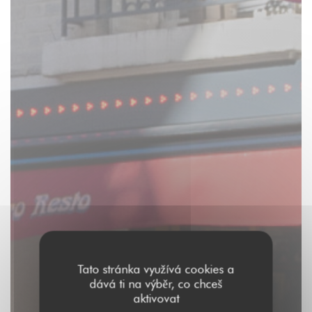
Tato stránka využívá cookies a
dává ti na výběr, co chceš
aktivovat
Aux Dés Calés 17 -