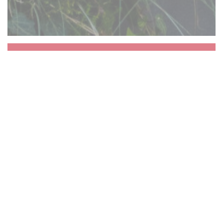
Aux Dés Calés 17 -
Legendre
Život se pohybuje rychle, takže doporučujeme
vám na chvíli zastavit. Okamžik sdílení kolem
zinku po jídle, deskové hry nebo kulečníkem.
Cestuje sólo nebo s ostatními, bez ohledu na
to, potěšení každého z nás: Osadníci z Katanu k
Petit Chablis prostřednictvím regionálních
produktů, vegetariánská strava, aby melodie