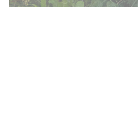
Aux Dés Calés 17 - L
Život se pohybuje rychle, takže doporučujeme vám n
Okamžik sdílení kolem zinku po jídle, deskové hr
Cestuje sólo nebo s ostatními, bez ohledu na to, p
Osadníci z Katanu k Petit Chablis prostřednictvím 
vegetariánská strava, aby melodie Agricola, v Côte-
biftek , Dixit Kdo jiný? Petit Chablis, Focaccia, p
Génépi také proto, že se nám líbí, prostě. Welcome