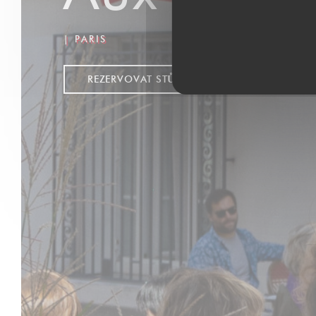
|
PARIS
REZERVOVAT STŮL