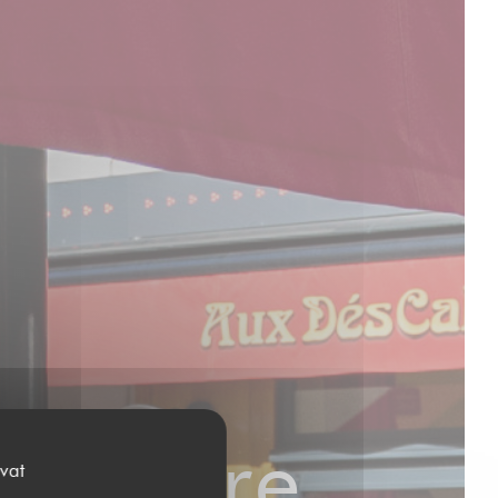
egendre
vat