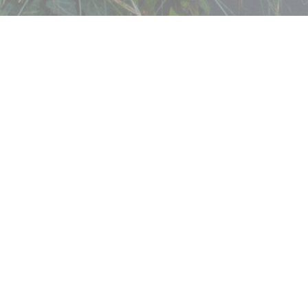
egendre
a chvíli zastavit.
y nebo kulečníkem.
otěšení každého z nás:
regionálních produktů,
Rôtie a snížit Tatarský
rkna, Rum Baba, malá
 To Cales brzy!