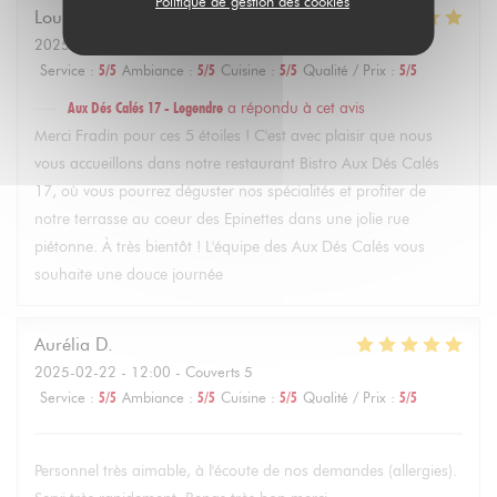
Politique de gestion des cookies
Louise
F
2025-02-22
- 14:30 - Couverts 4
Service
:
5
/5
Ambiance
:
5
/5
Cuisine
:
5
/5
Qualité / Prix
:
5
/5
Aux Dés Calés 17 - Legendre
a répondu à cet avis
Merci Fradin pour ces 5 étoiles ! C'est avec plaisir que nous
vous accueillons dans notre restaurant Bistro Aux Dés Calés
17, où vous pourrez déguster nos spécialités et profiter de
notre terrasse au coeur des Epinettes dans une jolie rue
piétonne. À très bientôt ! L'équipe des Aux Dés Calés vous
souhaite une douce journée
Aurélia
D
2025-02-22
- 12:00 - Couverts 5
Service
:
5
/5
Ambiance
:
5
/5
Cuisine
:
5
/5
Qualité / Prix
:
5
/5
Personnel très aimable, à l'écoute de nos demandes (allergies).