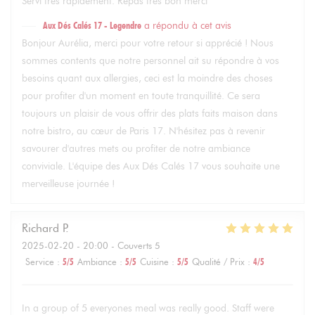
Servi très rapidement. Repas très bon merci
Aux Dés Calés 17 - Legendre
a répondu à cet avis
Bonjour Aurélia, merci pour votre retour si apprécié ! Nous
sommes contents que notre personnel ait su répondre à vos
besoins quant aux allergies, ceci est la moindre des choses
pour profiter d'un moment en toute tranquillité. Ce sera
toujours un plaisir de vous offrir des plats faits maison dans
notre bistro, au cœur de Paris 17. N'hésitez pas à revenir
savourer d'autres mets ou profiter de notre ambiance
conviviale. L'équipe des Aux Dés Calés 17 vous souhaite une
merveilleuse journée !
Richard
P
2025-02-20
- 20:00 - Couverts 5
Service
:
5
/5
Ambiance
:
5
/5
Cuisine
:
5
/5
Qualité / Prix
:
4
/5
In a group of 5 everyones meal was really good. Staff were