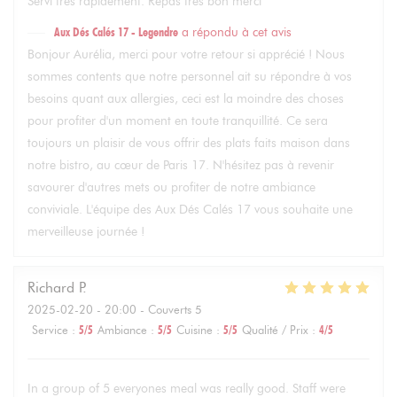
Servi très rapidement. Repas très bon merci
Aux Dés Calés 17 - Legendre
a répondu à cet avis
Bonjour Aurélia, merci pour votre retour si apprécié ! Nous
sommes contents que notre personnel ait su répondre à vos
besoins quant aux allergies, ceci est la moindre des choses
pour profiter d'un moment en toute tranquillité. Ce sera
toujours un plaisir de vous offrir des plats faits maison dans
notre bistro, au cœur de Paris 17. N'hésitez pas à revenir
savourer d'autres mets ou profiter de notre ambiance
conviviale. L'équipe des Aux Dés Calés 17 vous souhaite une
merveilleuse journée !
Richard
P
2025-02-20
- 20:00 - Couverts 5
Service
:
5
/5
Ambiance
:
5
/5
Cuisine
:
5
/5
Qualité / Prix
:
4
/5
In a group of 5 everyones meal was really good. Staff were