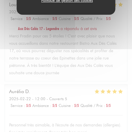
Politique de gestion des cookies
Louise
F
2025-02-22
- 14:30 - Couverts 4
Service
:
5
/5
Ambiance
:
5
/5
Cuisine
:
5
/5
Qualité / Prix
:
5
/5
Aux Dés Calés 17 - Legendre
a répondu à cet avis
Merci Fradin pour ces 5 étoiles ! C'est avec plaisir que nous
vous accueillons dans notre restaurant Bistro Aux Dés Calés
17, où vous pourrez déguster nos spécialités et profiter de
notre terrasse au coeur des Epinettes dans une jolie rue
piétonne. À très bientôt ! L'équipe des Aux Dés Calés vous
souhaite une douce journée
Aurélia
D
2025-02-22
- 12:00 - Couverts 5
Service
:
5
/5
Ambiance
:
5
/5
Cuisine
:
5
/5
Qualité / Prix
:
5
/5
Personnel très aimable, à l'écoute de nos demandes (allergies).