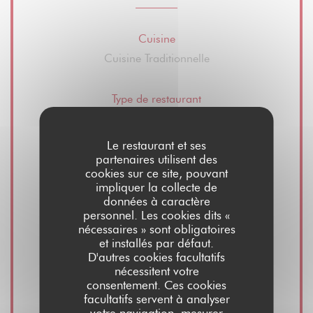
Cuisine
Cuisine Traditionnelle
Type de restaurant
Restaurant - Bistrot - Bar
Le restaurant et ses
partenaires utilisent des
Services
cookies sur ce site, pouvant
Vente de vins, Vente à emporter, Terrasse d'été,
impliquer la collecte de
Privatisation espace restaurant et salle, Accès
données à caractère
personnel. Les cookies dits «
wifi gratuit
nécessaires » sont obligatoires
et installés par défaut.
D'autres cookies facultatifs
Moyens de paiement
nécessitent votre
Visa, Maestro, Espèces, Carte Bleue
consentement. Ces cookies
facultatifs servent à analyser
votre navigation, mesurer