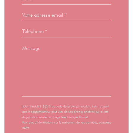
Selon l'article L.223-2 du code de la consommation, il est rappelé
que le consommateur peut user de son droit à s'inscrire sur la liste
d'opposition au démarchage téléphonique Bloctel :
bloctel.gouv.fr
.
Pour plus d'informations sur le traitement de vos données, consultez
notre
politique de confidentialité
.