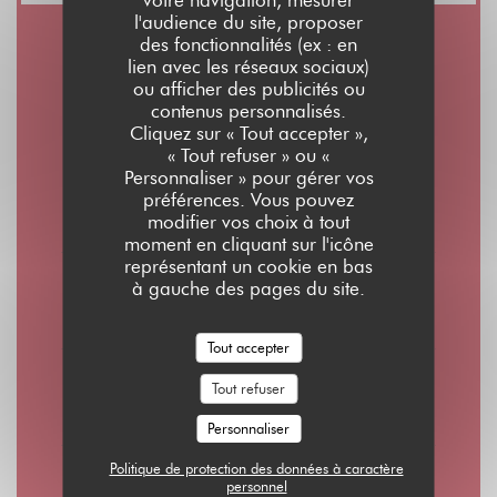
l'audience du site, proposer
des fonctionnalités (ex : en
Horaires
lien avec les réseaux sociaux)
ou afficher des publicités ou
contenus personnalisés.
Cliquez sur « Tout accepter »,
« Tout refuser » ou «
Personnaliser » pour gérer vos
Lun
-
Jeu
préférences. Vous pouvez
08h00 - 01h00
modifier vos choix à tout
moment en cliquant sur l'icône
représentant un cookie en bas
Vendredi
à gauche des pages du site.
08h00 - 02h00
Tout accepter
Samedi
Tout refuser
10h00 - 02h00
Personnaliser
Politique de protection des données à caractère
Dimanche
personnel