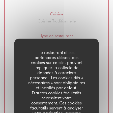
Cuisine
Cuisine Traditionnelle
Type de restaurant
Restaurant - Bistrot - Bar
Le restaurant et ses
partenaires utilisent des
Services
cookies sur ce site, pouvant
Vente de vins, Vente à emporter, Terrasse d'été,
impliquer la collecte de
Privatisation espace restaurant et salle, Accès
données à caractère
personnel. Les cookies dits «
wifi gratuit
nécessaires » sont obligatoires
et installés par défaut.
D'autres cookies facultatifs
Moyens de paiement
nécessitent votre
Visa, Maestro, Espèces, Carte Bleue
consentement. Ces cookies
facultatifs servent à analyser
votre navigation, mesurer