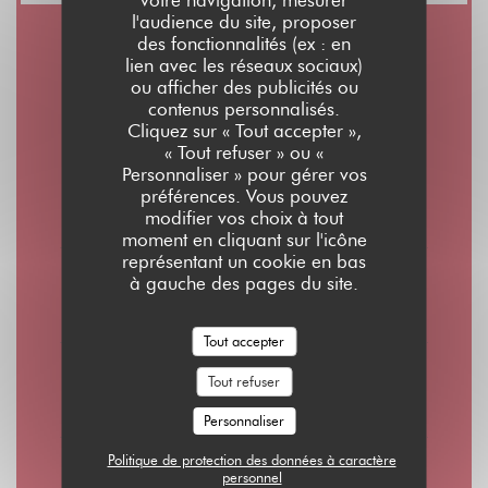
l'audience du site, proposer
des fonctionnalités (ex : en
Horaires
lien avec les réseaux sociaux)
ou afficher des publicités ou
contenus personnalisés.
Cliquez sur « Tout accepter »,
« Tout refuser » ou «
Personnaliser » pour gérer vos
Lun
-
Jeu
préférences. Vous pouvez
08h00 - 01h00
modifier vos choix à tout
moment en cliquant sur l'icône
représentant un cookie en bas
Vendredi
à gauche des pages du site.
08h00 - 02h00
Tout accepter
Samedi
Tout refuser
10h00 - 02h00
Personnaliser
Politique de protection des données à caractère
Dimanche
personnel