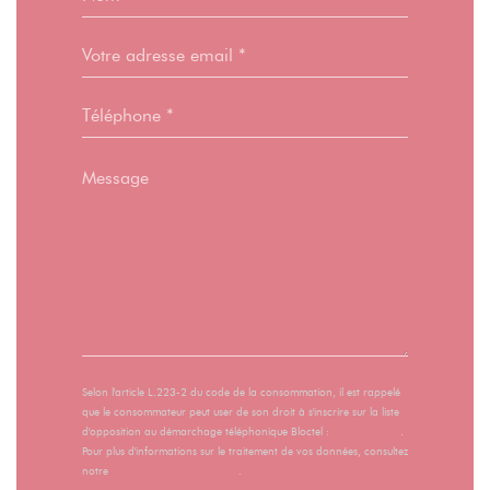
Selon l'article L.223-2 du code de la consommation, il est rappelé
que le consommateur peut user de son droit à s'inscrire sur la liste
d'opposition au démarchage téléphonique Bloctel :
bloctel.gouv.fr
.
Pour plus d'informations sur le traitement de vos données, consultez
notre
politique de confidentialité
.