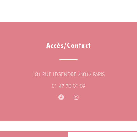
17ème arrondissement de Paris. Dans ce
bistrot de quartier, il revisite des grands
classiques de la gastronomie familiale en
version végétarienne.
Accès/Contact
Guilhem Durivault vient d’afficher le plat
végétarien du moment sur l’ardoise du
restaurant où il travaille et cette fois ce sera
un chili sin carne. Dans ce bistrot plutôt
((ouvre une nou
181 RUE LEGENDRE 75017 PARIS
traditionnel du 17ème arrondissement de
01 47 70 01 09
Paris, la côte de bœuf et le burger saignant
restent des valeurs sûres, plébiscitées par
Facebook ((ouvre une nouvelle fe
Instagram ((ouvre une nouv
des clients majoritairement friands de
viande, mais des recettes végétariennes sont
systématiquement proposées. Un plat de
jour sans viande est inscrit à la carte