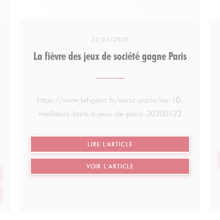
22/01/2020
La fièvre des jeux de société gagne Paris
https://www.lefigaro.fr/sortir-paris/les-10-
meilleurs-bars-a-jeux-de-paris-20200122
((OUVRE UNE NOUVELLE FE
LIRE L'ARTICLE
((OUVRE UNE NOUVELLE FE
VOIR L'ARTICLE
VELLE FENÊTRE))
VELLE FENÊTRE))