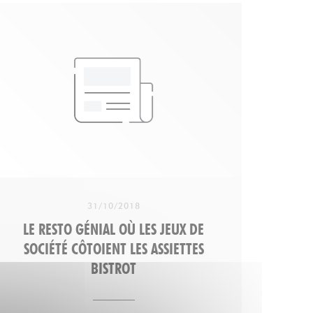
tartare au couteau ou poisson du jour,
gardez une petite place pour la tatin ou le
fondant à la fleur de sel. En un mot comme
en 1000 : généreux "
31/10/2018
LE RESTO GÉNIAL OÙ LES JEUX DE
SOCIÉTÉ CÔTOIENT LES ASSIETTES
BISTROT