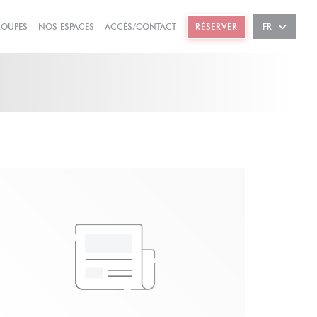
((OUVRE UNE NOUVELLE FENÊTRE))
((OUVRE UNE NOUVELLE FENÊTRE))
ROUPES
NOS ESPACES
ACCÈS/CONTACT
RÉSERVER
FR