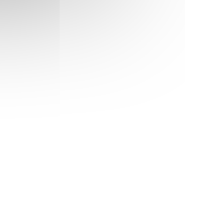
de mot créé par le propriétaire des lieux,
Ludovic, fan absolu de jeux de société.
Une petite faim ? La carte façon bistrot est
parfaite : on partage une bonne terrine, un
foie gras mi-cuit, ou un camembert chaud
délicieux ; on se fait une belle entrecôte de
bœuf Angus avec ses frites et on arrose le
tout d’un bon petit vin nature et miracle… La
soirée parfaite se fait !
Aux dés Calés
NÊTRE))
181, rue Legendre Paris 17
01 47 70 01 09
NÊTRE))