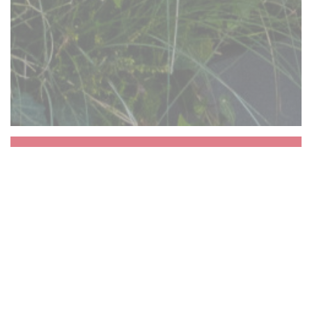
Aux Dés Calés 17 -
Legendre
La vie va bien vite alors nous vous proposons
de vous arrêter un instant. Un instant de
partage autour du zinc, autour d’un repas ou