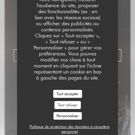
l'audience du site, proposer
Aux Dés Calés 17 -
des fonctionnalités (ex : en
lien avec les réseaux sociaux)
Legendre
ou afficher des publicités ou
contenus personnalisés.
Cliquez sur « Tout accepter »,
RESTAURANT - BISTROT - BAR
|
PARIS
« Tout refuser » ou «
Personnaliser » pour gérer vos
préférences. Vous pouvez
RÉSERVER
modifier vos choix à tout
moment en cliquant sur l'icône
représentant un cookie en bas
à gauche des pages du site.
Tout accepter
Tout refuser
Personnaliser
Politique de protection des données à caractère
personnel